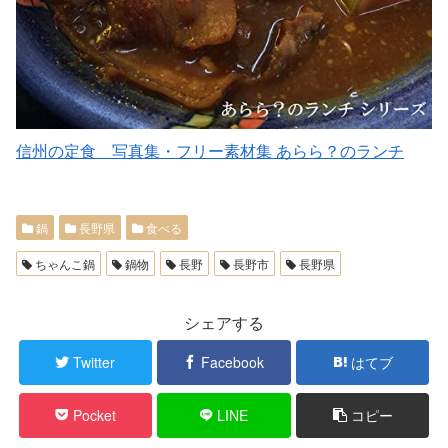
信州の定食 写真集・フリー素材集 あらら？のランチ
鍋
長野県
食べる
ちゃんこ鍋
鍋物
長野
長野市
長野県
シェアする
Twitter
Facebook
はてブ
Pocket
LINE
コピー