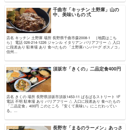
千曲市「キッチン 土野庫」山の
洋食
中、美味いもの 弍
店名 キッチン 土野庫 場所 長野県千曲市森2008-1 ［地図はこち
ら］ 電話 026-214-1226 ジャンル イタリアン バリアフリー △ 入口
に段差あり 駐車場 あり 食べたもの 「土野庫ハンバーグ ボスノコ」
信州...
須坂市「きくの」二品定食400円
ワンコイン
店名 きくの 場所 長野県須坂市須坂1453-11 ぱるぱるストリート 1F
電話 不明 駐車場 あり バリアフリー △ 入口に段差あり 食べたもの
「二品定食」400円 このところ 『安くて美味い』にこだわってい
る。...
長野市「まるのラーメン」あっさ
ラーメン