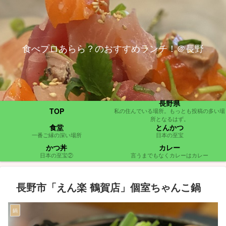
食べプロあらら？のおすすめランチ！＠長野
長野県
TOP
私の住んでいる場所。もっとも投稿の多い場
所となるはず。
食堂
とんかつ
一番ご縁の深い場所
日本の至宝
かつ丼
カレー
日本の至宝②
言うまでもなくカレーはカレー
長野市「えん楽 鶴賀店」個室ちゃんこ鍋
鍋