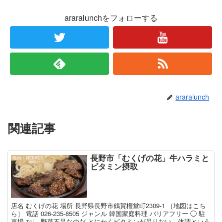
araralunchをフォローする
araralunch
関連記事
長野市「むくげの花」牛ハラミと
焼肉・韓国料理
ビタミン摂取
店名 むくげの花 場所 長野県長野市鶴賀権堂町2309-1 ［地図はこち
ら］ 電話 026-235-8505 ジャンル 韓国家庭料理 バリアフリー ◯ 駐
車場 なし 野菜不足なのだ とにかくビタミンが足りない。体調という