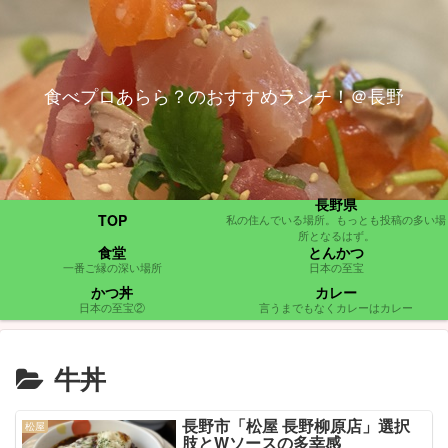
食べプロあらら？のおすすめランチ！＠長野
長野県
TOP
私の住んでいる場所。もっとも投稿の多い場
所となるはず。
食堂
とんかつ
一番ご縁の深い場所
日本の至宝
かつ丼
カレー
日本の至宝②
言うまでもなくカレーはカレー
牛丼
長野市「松屋 長野柳原店」選択
松屋
肢とWソースの多幸感