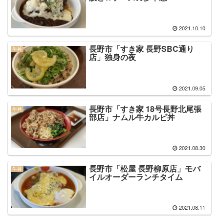
2021.10.10
長野市「すき家 長野SBC通り
牛丼
店」独身の夜
2021.09.05
長野市「すき家 18号長野北尾張
牛丼
部店」ナムル牛カルビ丼
2021.08.30
長野市「松屋 長野柳原店」モバ
牛丼
イルオーダーランチタイム
2021.08.11