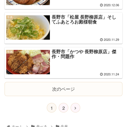
2020.12.06
長野市「松屋 長野柳原店」 そし
牛丼
てふあとろお殿様朝食
2020.11.29
長野市「かつや 長野柳原店」傑
牛丼
作・問題作
2020.11.24
次のページ
1
2
ホーム
食べる
牛丼