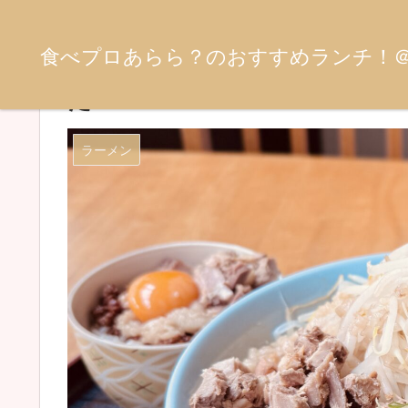
食べプロあらら？のおすすめランチ！
長野市「あつ美二号」I want 
だ！
ラーメン