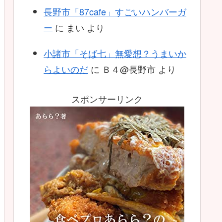
長野市「87cafe」すごいハンバーガ
ー
に
まい
より
小諸市「そば七」無愛想？うまいか
らよいのだ
に
Ｂ４@長野市
より
スポンサーリンク