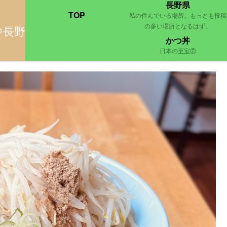
長野県
TOP
私の住んでいる場所。もっとも投稿
の多い場所となるはず。
＠長野
garlic！私はニンニクを欲するもの
かつ丼
日本の至宝②