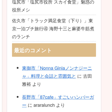
塩尻市「塩尻市役所 スカイ食堂」魅惑の
役所メシ
佐久市「トラック満足食堂（下り）」東
京一泊プチ旅行④ 海野十三と麻婆牛筋煮
のランチ
最近のコメント
東御市「Nonna Giniaノンナジーニ
ャ」料理と会話と雰囲気と
に
古田
雅裕
より
長野市「87cafe」すごいハンバーガ
ー
に
araralunch
より