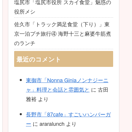
塩尻市「塩尻市役所 スカイ食堂」魅惑の
役所メシ
佐久市「トラック満足食堂（下り）」東
京一泊プチ旅行④ 海野十三と麻婆牛筋煮
のランチ
最近のコメント
東御市「Nonna Giniaノンナジーニ
ャ」料理と会話と雰囲気と
に
古田
雅裕
より
長野市「87cafe」すごいハンバーガ
ー
に
araralunch
より