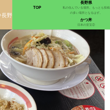
長野県
TOP
私の住んでいる場所。もっとも投稿
の多い場所となるはず。
＠長野
」三種の神器と塩ラーメンと
かつ丼
日本の至宝②