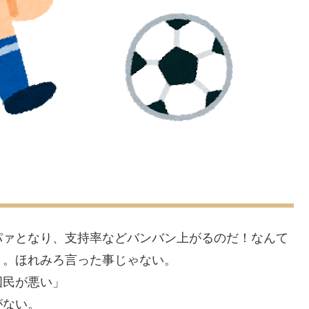
パァとなり、支持率などバンバン上がるのだ！なんて
り。ほれみろ言った事じゃない。
国民が悪い」
がない。