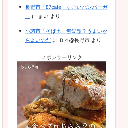
長野市「87cafe」すごいハンバーガ
ー
に
まい
より
小諸市「そば七」無愛想？うまいか
らよいのだ
に
Ｂ４@長野市
より
スポンサーリンク