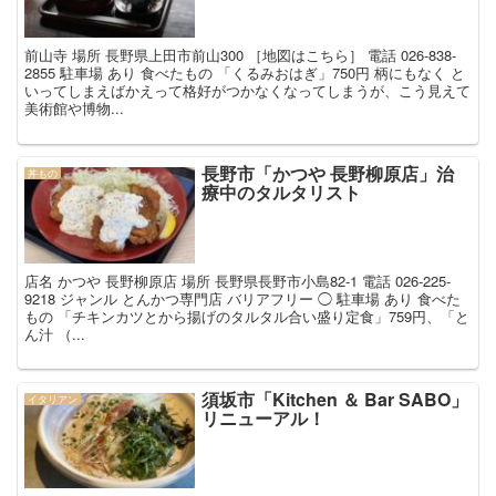
前山寺 場所 長野県上田市前山300 ［地図はこちら］ 電話 026-838-
2855 駐車場 あり 食べたもの 「くるみおはぎ」750円 柄にもなく と
いってしまえばかえって格好がつかなくなってしまうが、こう見えて
美術館や博物...
長野市「かつや 長野柳原店」治
丼もの
療中のタルタリスト
店名 かつや 長野柳原店 場所 長野県長野市小島82-1 電話 026-225-
9218 ジャンル とんかつ専門店 バリアフリー ◯ 駐車場 あり 食べた
もの 「チキンカツとから揚げのタルタル合い盛り定食」759円、「と
ん汁 （...
須坂市「Kitchen ＆ Bar SABO」
イタリアン
リニューアル！