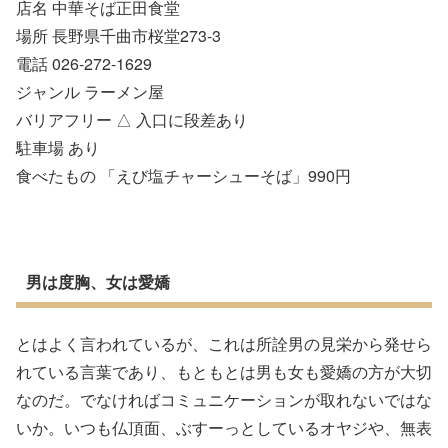
店名 中華そば正田食堂
場所 長野県千曲市桜堂273-3
電話 026-272-1629
ジャンル ラーメン屋
バリアフリー △ 入口に段差あり
駐車場 あり
食べたもの 「えび塩チャーシューそば」990円
男は度胸、女は愛嬌
とはよく言われているが、これは所詮男の見栄から発せら
れている言葉であり、もともとは男も女も愛嬌の方が大切
なのだ。でなければコミュニケーションが取れないではな
いか。いつも仏頂面、ぶすーっとしているオヤジや、無表