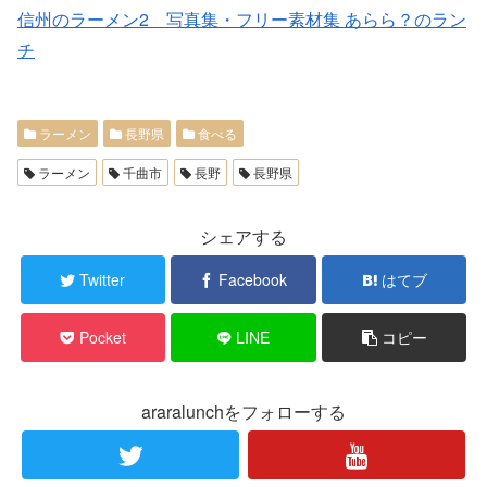
信州のラーメン2 写真集・フリー素材集 あらら？のラン
チ
ラーメン
長野県
食べる
ラーメン
千曲市
長野
長野県
シェアする
Twitter
Facebook
はてブ
Pocket
LINE
コピー
araralunchをフォローする