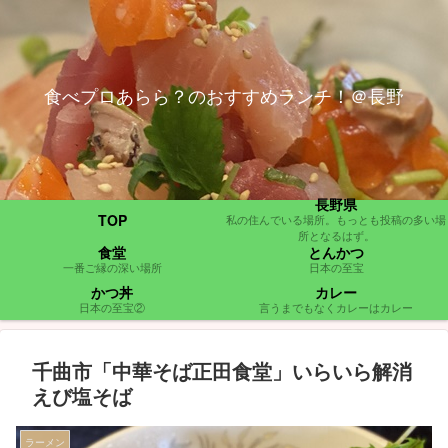
食べプロあらら？のおすすめランチ！＠長野
長野県
TOP
私の住んでいる場所。もっとも投稿の多い場
所となるはず。
食堂
とんかつ
一番ご縁の深い場所
日本の至宝
かつ丼
カレー
日本の至宝②
言うまでもなくカレーはカレー
千曲市「中華そば正田食堂」いらいら解消
えび塩そば
ラーメン