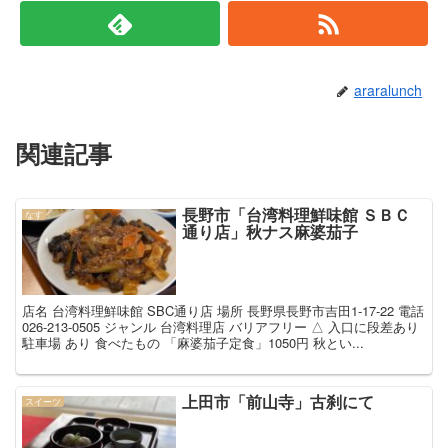
araralunch
関連記事
長野市「台湾料理鮮味館 ＳＢＣ
なす
通り店」秋ナス麻婆茄子
店名 台湾料理鮮味館 SBC通り店 場所 長野県長野市吉田1-17-22 電話
026-213-0505 ジャンル 台湾料理店 バリアフリー △ 入口に段差あり
駐車場 あり 食べたもの 「麻婆茄子定食」1050円 秋とい...
上田市「前山寺」古刹にて
スイーツ