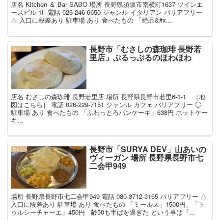
店名 Kitchen ＆ Bar SABO 場所 長野県須坂市南横町1637 ツインエ
ースビル 1F 電話 026-246-6650 ジャンル イタリアン バリアフリー
△ 入口に段差あり 駐車場 あり 食べたもの 「絶品&#x...
長野市「むさしの森珈琲 長野若
スイーツ
里店」ぷるっぷるのほわほわ
店名 むさしの森珈琲 長野若里店 場所 長野県長野市若里6-1-1 ［地
図はこちら］ 電話 026-229-7151 ジャンル カフェ バリアフリー ◯
駐車場 あり 食べたもの 「ふわっとろパンケーキ」638円 ホットケー
キ...
長野市「SURYA DEV」山あいの
カレー
ヴィーガン 場所 長野県長野市七
二会甲949
場所 長野県長野市七二会甲949 電話 080-3712-3165 バリアフリー △
入口に段差あり 駐車場 あり 食べたもの 「ミールス」1500円、「ト
ゥルシーチャーエ」450円 齢50も半ばを過ぎた という事は『...