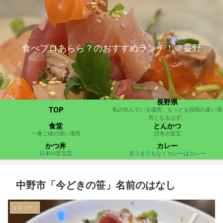
食べプロあらら？のおすすめランチ！＠長野
長野県
TOP
私の住んでいる場所。もっとも投稿の多い場
所となるはず。
食堂
とんかつ
一番ご縁の深い場所
日本の至宝
かつ丼
カレー
日本の至宝②
言うまでもなくカレーはカレー
中野市「今どきの笹」名前のはなし
イタリアン