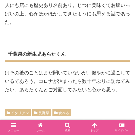
人にも店にも歴史あり名前あり。じつに美味くてお腹いっ
ぱいの上、心がほかほかしてきたようにも思える話であっ
た。
千葉県の新生児あらたくん
はその後のことはまだ聞いていないが、健やかに過ごして
いるであろう。コロナが治まったら数十年ぶりに訪ねてみ
たい。あらたくんとご対面してみたいと心から思う。
イタリアン
長野県
食べる
サラダ
ピッツァ
中野市
長野
長野県
食べ放題
メニュー
ホーム
検索
トップ
サイドバー