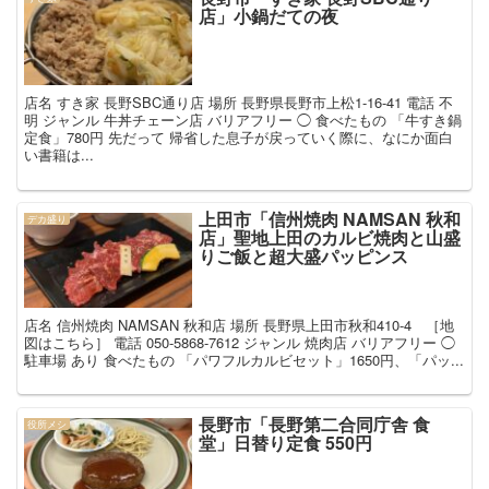
店」小鍋だての夜
店名 すき家 長野SBC通り店 場所 長野県長野市上松1-16-41 電話 不
明 ジャンル 牛丼チェーン店 バリアフリー ◯ 食べたもの 「牛すき鍋
定食」780円 先だって 帰省した息子が戻っていく際に、なにか面白
い書籍は...
上田市「信州焼肉 NAMSAN 秋和
デカ盛り
店」聖地上田のカルビ焼肉と山盛
りご飯と超大盛パッピンス
店名 信州焼肉 NAMSAN 秋和店 場所 長野県上田市秋和410-4 ［地
図はこちら］ 電話 050-5868-7612 ジャンル 焼肉店 バリアフリー ◯
駐車場 あり 食べたもの 「パワフルカルビセット」1650円、「パッ...
長野市「長野第二合同庁舎 食
役所メシ
堂」日替り定食 550円