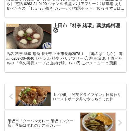
ら］ 電話 0263-24-0129 ジャンル 食堂 バリアフリー ◯ 駐車場 あり
食べたもの 「しょうが焼き カレーかけ放題セット」1078円 本日は...
上田市「料亭 緒環」薬膳鍋料理
スイーツ
②
店名 料亭 緒環 場所 長野県上田市長瀬2878-1 ［地図はこちら］ 電
話 0268-36-4646 ジャンル 料亭 バリアフリー ◯ 駐車場 あり 食べた
もの 「鳥の滋養スープと山掛け膳」1700円 このメニューは 薬膳...
山ノ内町「関英ドライブイン」日替わり
ローストポーク丼でやっちまった件
須坂市「ターバンカレー 須坂インター
店」季節はずれのナス活カレー