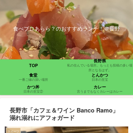
食べプロあらら？のおすすめランチ！＠長野
長野県
TOP
私の住んでいる場所。もっとも投稿の多い場
所となるはず。
食堂
とんかつ
一番ご縁の深い場所
日本の至宝
かつ丼
カレー
日本の至宝②
言うまでもなくカレーはカレー
長野市「カフェ＆ワイン Banco Ramo」
溺れ溺れにアフォガード
スイーツ