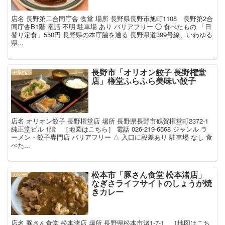
店名 長野第二合同庁舎 食堂 場所 長野県長野市旭町1108 長野第2合
同庁舎B1階 電話 不明 駐車場 あり バリアフリー ◯ 食べたもの 「日
替り定食」550円 長野県の本庁脇を通る 長野県道399号線、いわゆる
県...
長野市「オリオン餃子 長野権堂
中華料理
店」権堂ふらふら美味い餃子
店名 オリオン餃子 長野権堂店 場所 長野県長野市鶴賀権堂町2372-1
純正堂ビル 1階 ［地図はこちら］ 電話 026-219-6568 ジャンル ラ
ーメン・餃子専門店 バリアフリー △ 入口に段差あり 駐車場 なし 食
べた...
松本市「豚さん食堂 松本渚店」
カレー
なぎさライフサイトのしょうが焼
きカレー
店名 豚さん食堂 松本渚店 場所 長野県松本市渚1-7-1 ［地図はこち