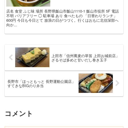
店名 食堂 ふじ味 場所 長野県飯山市飯山1110-1 飯山市役所 5F 電話
不明 バリアフリー ◯ 駐車場 あり 食べたもの 「日替わりランチ」
600円 今日も今日とて 放浪の日がつづく。行くはおもに北信深部へ
向か...
上田市「信州蕎麦の草笛 上田お城前店」
ざるそば多めと甘いだし巻き玉子
長野市「ほっともっと 長野運動公園店」
すてきなBIGのり弁当
コメント