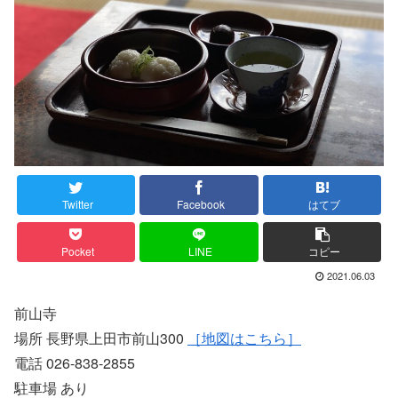
Twitter
Facebook
はてブ
Pocket
LINE
コピー
2021.06.03
前山寺
場所 長野県上田市前山300
［地図はこちら］
電話 026-838-2855
駐車場 あり