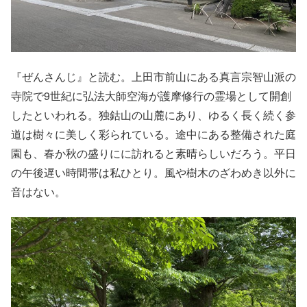
『ぜんさんじ』と読む。上田市前山にある真言宗智山派の
寺院で9世紀に弘法大師空海が護摩修行の霊場として開創
したといわれる。独鈷山の山麓にあり、ゆるく長く続く参
道は樹々に美しく彩られている。途中にある整備された庭
園も、春か秋の盛りにに訪れると素晴らしいだろう。平日
の午後遅い時間帯は私ひとり。風や樹木のざわめき以外に
音はない。