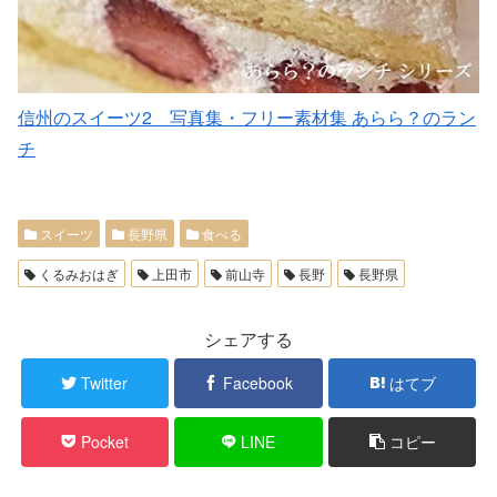
信州のスイーツ2 写真集・フリー素材集 あらら？のラン
チ
スイーツ
長野県
食べる
くるみおはぎ
上田市
前山寺
長野
長野県
シェアする
Twitter
Facebook
はてブ
Pocket
LINE
コピー