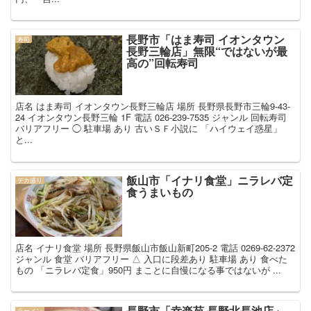
長野市「はま寿司 イオンタウン
寿司
長野三輪店」無限“ではないが最
高の”回転寿司
店名 はま寿司 イオンタウン長野三輪店 場所 長野県長野市三輪9-43-
24 イオンタウン長野三輪 1F 電話 026-239-7535 ジャンル 回転寿司
バリアフリー ◯ 駐車場 あり 古いＳＦ小説に 「ハイウェイ惑星」
と...
飯山市「イナリ食堂」ニラレバ定
デカ盛り
食うまいもの
店名 イナリ食堂 場所 長野県飯山市飯山新町205-2 電話 0269-62-2372
ジャンル 食堂 バリアフリー △ 入口に段差あり 駐車場 あり 食べた
もの 「ニラレバ定食」950円 まことに自慢になる事ではないが ...
長野市「幸楽苑 長野北長池店」
ラーメン