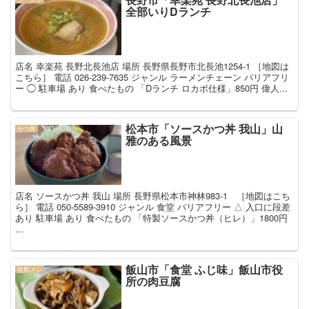
全部いりDランチ
店名 幸楽苑 長野北長池店 場所 長野県長野市北長池1254-1 ［地図は
こちら］ 電話 026-239-7635 ジャンル ラーメンチェーン バリアフリ
ー ◯ 駐車場 あり 食べたもの 「Dランチ ロカボ仕様」850円 偉人...
松本市「ソースかつ丼 我山」山
かつ丼
雅のある風景
店名 ソースかつ丼 我山 場所 長野県松本市神林983-1 ［地図はこち
ら］ 電話 050-5589-3910 ジャンル 食堂 バリアフリー △ 入口に段差
あり 駐車場 あり 食べたもの 「特製ソースかつ丼（ヒレ）」1800円
...
飯山市「食堂 ふじ味」飯山市役
役所メシ
所の肉豆腐