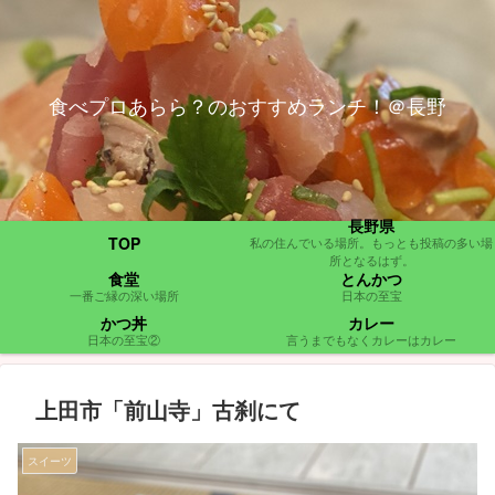
食べプロあらら？のおすすめランチ！＠長野
長野県
TOP
私の住んでいる場所。もっとも投稿の多い場
所となるはず。
食堂
とんかつ
一番ご縁の深い場所
日本の至宝
かつ丼
カレー
日本の至宝②
言うまでもなくカレーはカレー
上田市「前山寺」古刹にて
スイーツ