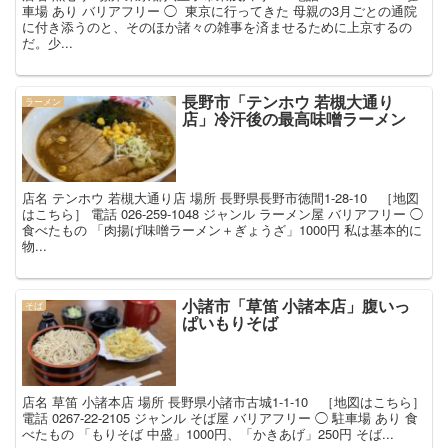
車場 あり バリアフリー ◯ ⁡ 東京に行ってきた 母親の3月ごとの通院
に付き添うのと、そのほか諸々の雑事を済ませるために上京するの
だ。少...
長野市「テンホウ 若槻大通り
ラーメン
店」冷汗後の最高味噌ラーメン
店名 テンホウ 若槻大通り店 場所 長野県長野市徳間1-28-10 ［地図
はこちら］ 電話 026-259-1048 ジャンル ラーメン屋 バリアフリー ◯
食べたもの 「肉揚げ味噌ラーメン＋ぎょうざ」1000円 私は基本的に
物...
小諸市「草笛 小諸本店」腹いっ
そば
ぱいもりそば
店名 草笛 小諸本店 場所 長野県小諸市古城1-1-10 ［地図はこちら］
電話 0267-22-2105 ジャンル そば屋 バリアフリー ◯ 駐車場 あり 食
べたもの 「もりそば 中盛」1000円、「かきあげ」250円 そば...