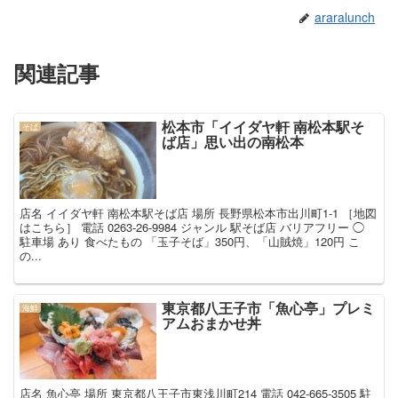
araralunch
関連記事
松本市「イイダヤ軒 南松本駅そ
そば
ば店」思い出の南松本
店名 イイダヤ軒 南松本駅そば店 場所 長野県松本市出川町1-1 ［地図
はこちら］ 電話 0263-26-9984 ジャンル 駅そば店 バリアフリー ◯
駐車場 あり 食べたもの 「玉子そば」350円、「山賊焼」120円 こ
の...
東京都八王子市「魚心亭」プレミ
海鮮
アムおまかせ丼
店名 魚心亭 場所 東京都八王子市東浅川町214 電話 042-665-3505 駐