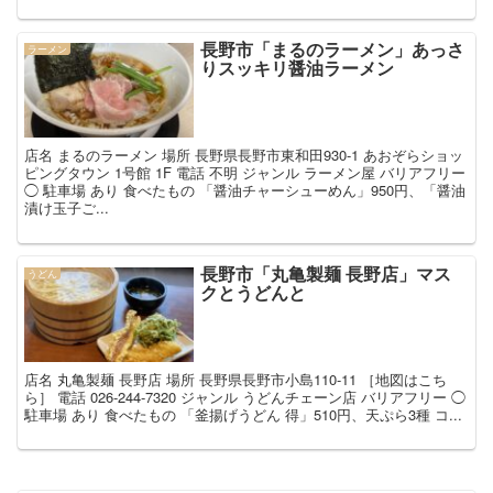
長野市「まるのラーメン」あっさ
ラーメン
りスッキリ醤油ラーメン
店名 まるのラーメン 場所 長野県長野市東和田930-1 あおぞらショッ
ピングタウン 1号館 1F 電話 不明 ジャンル ラーメン屋 バリアフリー
◯ 駐車場 あり 食べたもの 「醤油チャーシューめん」950円、「醤油
漬け玉子ご...
長野市「丸亀製麺 長野店」マス
うどん
クとうどんと
店名 丸亀製麺 長野店 場所 長野県長野市小島110-11 ［地図はこち
ら］ 電話 026-244-7320 ジャンル うどんチェーン店 バリアフリー ◯
駐車場 あり 食べたもの 「釜揚げうどん 得」510円、天ぷら3種 コ...