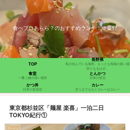
食べプロあらら？のおすすめランチ！＠長野
長野県
TOP
私の住んでいる場所。もっとも投稿の多い場
所となるはず。
食堂
とんかつ
一番ご縁の深い場所
日本の至宝
かつ丼
カレー
日本の至宝②
言うまでもなくカレーはカレー
東京都杉並区「麺屋 楽喜」一泊二日
TOKYO紀行①
ラーメン