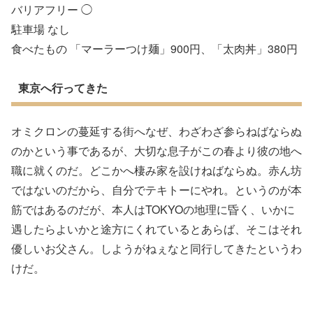
バリアフリー ◯
駐車場 なし
食べたもの 「マーラーつけ麺」900円、「太肉丼」380円
東京へ行ってきた
オミクロンの蔓延する街へなぜ、わざわざ参らねばならぬ
のかという事であるが、大切な息子がこの春より彼の地へ
職に就くのだ。どこかへ棲み家を設けねばならぬ。赤ん坊
ではないのだから、自分でテキトーにやれ。というのが本
筋ではあるのだが、本人はTOKYOの地理に昏く、いかに
遇したらよいかと途方にくれているとあらば、そこはそれ
優しいお父さん。しようがねぇなと同行してきたというわ
けだ。