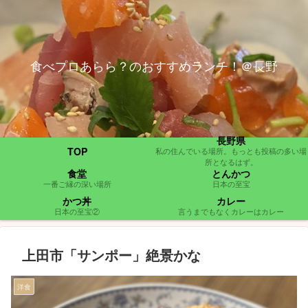
食べプロあらら？のおすすめランチ！＠長野
長野県
TOP
私の住んでいる場所。もっとも投稿の多い場
所となるはず。
食堂
とんかつ
一番ご縁の深い場所
日本の至宝
かつ丼
カレー
日本の至宝②
言うまでもなくカレーはカレー
上田市「サンポー」絶景かな
洋食