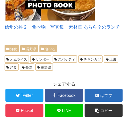
信州の丼２ 食べ物 写真集 素材集 あらら？のランチ
洋食
長野県
食べる
オムライス
サンポー
スパゲティ
チキンカツ
上田
洋食
長野
長野県
シェアする
Twitter
Facebook
はてブ
Pocket
LINE
コピー