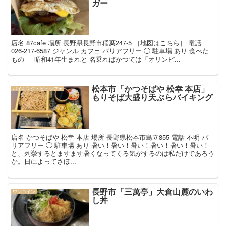
ガー
店名 87cafe 場所 長野県長野市稲葉247-5 ［地図はこちら］ 電話
026-217-6587 ジャンル カフェ バリアフリー ◯ 駐車場 あり 食べた
もの 昭和41年生まれと 名乗ればかつては「オリンピ...
松本市「かつそばや 松幸 本店」
バイキング・ビュッフェ
もりそば大盛り天ぷらバイキング
店名 かつそばや 松幸 本店 場所 長野県松本市島立855 電話 不明 バ
リアフリー ◯ 駐車場 あり 暑い！暑い！暑い！暑い！暑い！暑い！
と、列挙するとますます暑くなってくる気がするのは私だけであろう
か。日によってさほ...
長野市「三萬亭」大倉山麓のいわ
ワンコイン
し丼