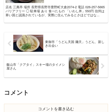
店名 三萬亭 場所 長野県長野市豊野町大倉2074-2 電話 026-257-5665
バリアフリー ◯ 駐車場 あり 食べたもの 「いわし丼」550円 信州は
寒い国と認識されているが、実際に住んでみるとさほどではな...
東御市「うどん天国 麺天」うどん、新し
き出会い
飯山市「クアタイ」スキー場のタイメシ
屋さん
コメント
コメントを書き込む