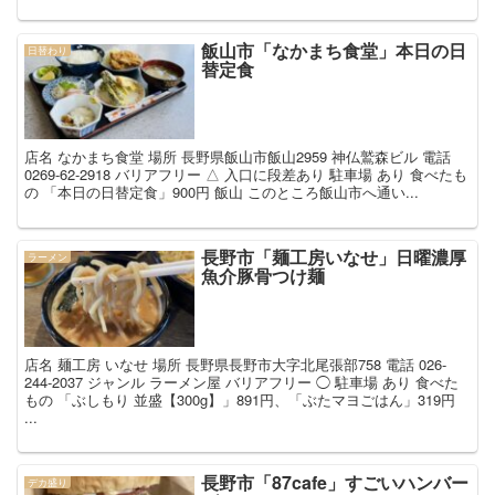
飯山市「なかまち食堂」本日の日
日替わり
替定食
店名 なかまち食堂 場所 長野県飯山市飯山2959 神仏鷲森ビル 電話
0269-62-2918 バリアフリー △ 入口に段差あり 駐車場 あり 食べたも
の 「本日の日替定食」900円 飯山 このところ飯山市へ通い...
長野市「麺工房いなせ」日曜濃厚
ラーメン
魚介豚骨つけ麺
店名 麺工房 いなせ 場所 長野県長野市大字北尾張部758 電話 026-
244-2037 ジャンル ラーメン屋 バリアフリー ◯ 駐車場 あり 食べた
もの 「ぶしもり 並盛【300g】」891円、「ぶたマヨごはん」319円
...
長野市「87cafe」すごいハンバー
デカ盛り