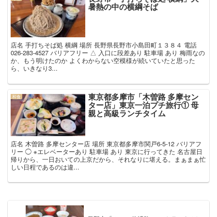
暑熱の中の横綱そば
店名 手打ちそば処 横綱 場所 長野県長野市小島田町１３８４ 電話
026-283-4527 バリアフリー △ 入口に段差あり 駐車場 あり 梅雨なの
か、もう明けたのか よくわからない空模様が続いていたと思った
ら、いきなり3...
東京都多摩市「木曽路 多摩セン
和食
ター店」東京一泊プチ旅行① 母
親と高級ランチタイム
店名 木曽路 多摩センター店 場所 東京都多摩市関戸6-5-12 バリアフ
リー ◯ ※エレベーターあり 駐車場 あり 東京に行ってきた 名古屋日
帰りから、一日おいての上京だから、それなりに堪える。まぁまぁ忙
しい日程であるのは違...