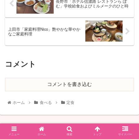
長野市「ホテル信濃路 レストランら ぽ
む」学校給食およびミルメークのひと時
上田市「家庭料理Nico」艶やかな華やか
なご家庭料理
コメント
コメントを書き込む
ホーム
食べる
定食
メニュー
ホーム
検索
トップ
サイドバー