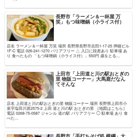
長野市「ラーメン＆一杯屋 万
日替わり
笑」もつ味噌鍋（小ライス付）
店名 ラーメン＆一杯屋 万笑 場所 長野県長野市吉田1-17-25 押鐘ビル
1F-C 電話 026-241-1270 バリアフリー △ 入口に段差あり 駐車場 あ
り 食べたもの 「もつ味噌鍋（小ライス付）」550円 歳をとる...
上田市「上田道と川の駅おとぎの
パン
里 物販コーナー」大馬鹿だなん
てそんな
店名 上田道と川の駅おとぎの里 物販コーナー 場所 長野県上田市小
泉字塩田川原2575-2 上田 道と川の駅 おとぎの里 ［地図はこちら］
電話 0268-75-0587 ジャンル 道の駅 バリアフリー ◯ 駐車場 あり 食
べた...
長野市「手打ちそば処 横綱」大
そば