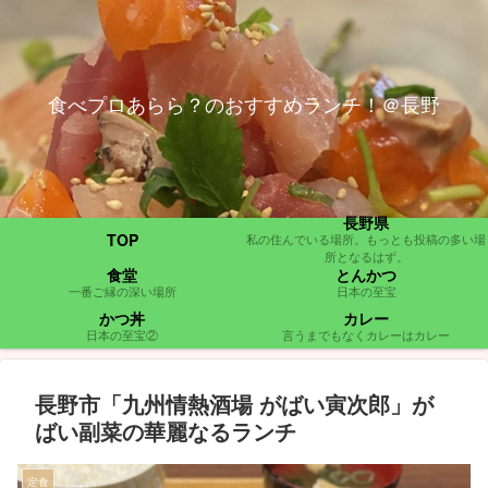
食べプロあらら？のおすすめランチ！＠長野
長野県
TOP
私の住んでいる場所。もっとも投稿の多い場
所となるはず。
食堂
とんかつ
一番ご縁の深い場所
日本の至宝
かつ丼
カレー
日本の至宝②
言うまでもなくカレーはカレー
長野市「九州情熱酒場 がばい寅次郎」が
ばい副菜の華麗なるランチ
定食