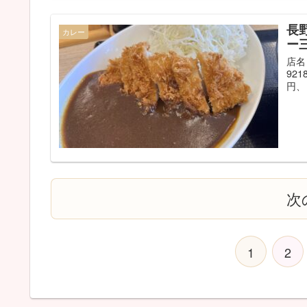
長
カレー
ー
店名
92
円、
次
1
2