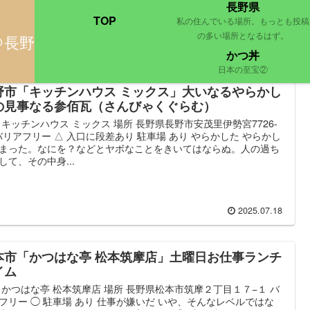
長野県
TOP
私の住んでいる場所。もっとも投稿
の多い場所となるはず。
＠長野
かつ丼
日本の至宝②
野市「キッチンハウス ミックス」大いなるやらかし
の見事なる参佰瓦（さんびゃくぐらむ）
 キッチンハウス ミックス 場所 長野県長野市安茂里伊勢宮7726-
 バリアフリー △ 入口に段差あり 駐車場 あり やらかした やらかし
まった。なにを？などとヤボなことをきいてはならぬ。人の過ち
して、その中身...
2025.07.18
本市「かつはな亭 松本筑摩店」土曜日お仕事ランチ
イム
 かつはな亭 松本筑摩店 場所 長野県松本市筑摩２丁目１７−１ バ
フリー ◯ 駐車場 あり 仕事が嫌いだ いや、そんなレベルではな