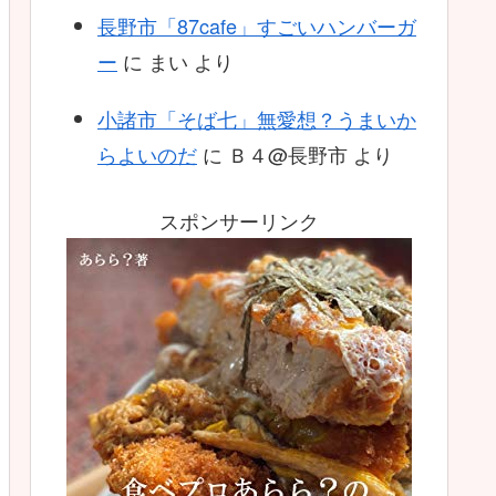
長野市「87cafe」すごいハンバーガ
ー
に
まい
より
小諸市「そば七」無愛想？うまいか
らよいのだ
に
Ｂ４@長野市
より
スポンサーリンク