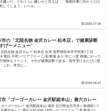
大嫌いだ。どれくらい嫌いかと言えば、「毎朝仕事に向かうだけ
耗してしまう」レベル。...
2025.07.06
本市の「北陸名物 金沢カレー 松本店」で健康診断
“すげーメニュー”
 北陸名物 金沢カレー 松本店 住所 長野県松本市平田東1丁目
−16 電話 不明 バリアフリー ◯ 駐車場 あり 年に一度 律儀にやって
不愉快なイベント、それが健康診断である。毎年受けるたびに思
「これ、本当に...
2025.06.07
沢市「ゴーゴーカレー 金沢駅総本山」兼六カレー
 ゴーゴーカレー 金沢駅総本山 場所 石川県金沢市木ノ新保町1-1
百番街あんと 電話 076-256-1555 バリアフリー ◯ 駐車場 なし