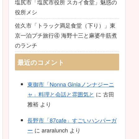
塩尻市「塩尻市役所 スカイ食堂」魅惑の
役所メシ
佐久市「トラック満足食堂（下り）」東
京一泊プチ旅行④ 海野十三と麻婆牛筋煮
のランチ
最近のコメント
東御市「Nonna Giniaノンナジーニ
ャ」料理と会話と雰囲気と
に
古田
雅裕
より
長野市「87cafe」すごいハンバーガ
ー
に
araralunch
より