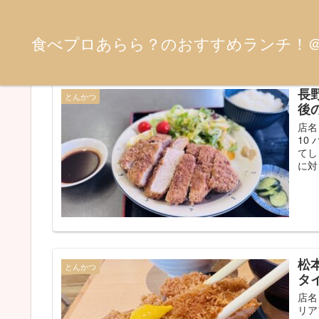
食べプロあらら？のおすすめランチ！
とんかつ
長
とんかつ
後
店名
10
てし
に対
松
とんかつ
タ
店名
リア