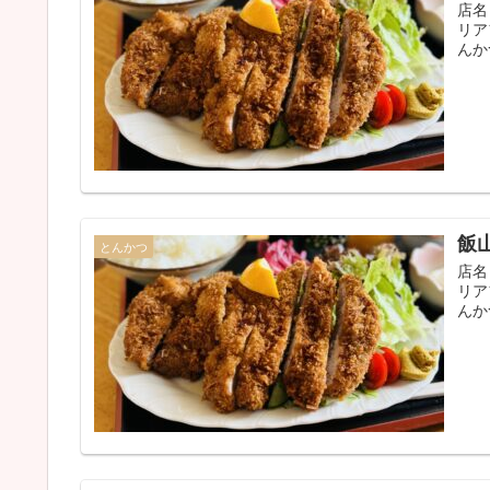
店名
リア
んか
飯
とんかつ
店名
リア
んか