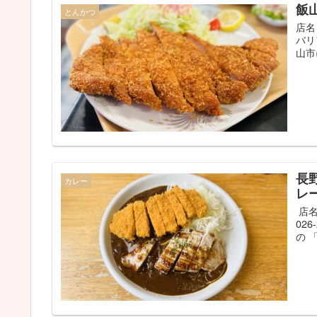
飯
とんかつ
店名
バリ
山市
長
カレー
レ
店名
02
の 