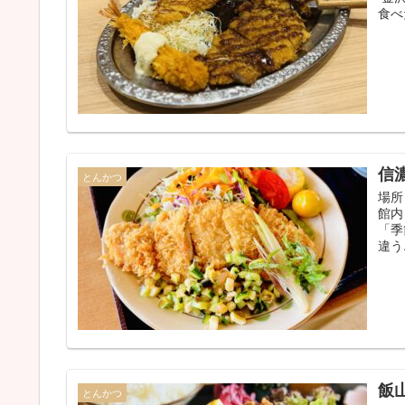
食べ
信
とんかつ
場所
館内
「季
違う.
飯
とんかつ