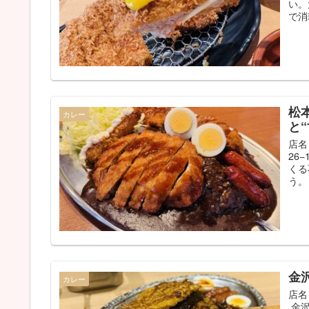
い。
で消
松
カレー
と
店名
26
くる
う。
金
カレー
店名
金沢