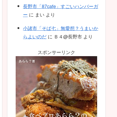
長野市「87cafe」すごいハンバーガ
ー
に
まい
より
小諸市「そば七」無愛想？うまいか
らよいのだ
に
Ｂ４@長野市
より
スポンサーリンク