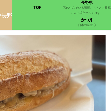
長野県
TOP
私の住んでいる場所。もっとも投稿
の多い場所となるはず。
＠長野
ー 長野川中島店」時間調整のチャイ
かつ丼
日本の至宝②