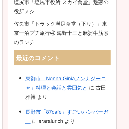
塩尻市「塩尻市役所 スカイ食堂」魅惑の
役所メシ
佐久市「トラック満足食堂（下り）」東
京一泊プチ旅行④ 海野十三と麻婆牛筋煮
のランチ
最近のコメント
東御市「Nonna Giniaノンナジーニ
ャ」料理と会話と雰囲気と
に
古田
雅裕
より
長野市「87cafe」すごいハンバーガ
ー
に
araralunch
より