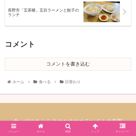
長野市「五茶楼」五目ラーメンと餃子の
ランチ
コメント
コメントを書き込む
ホーム
食べる
日替わり
食べプロあらら？のおすすめランチ！＠長野
© 2020 食べプロあらら？のおすすめランチ！＠長野.
メニュー
ホーム
検索
トップ
サイドバー