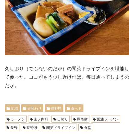
久しぶり（でもないのだが）の関英ドライブインを堪能し
て参った。ココがもう少し近ければ、毎日通ってしまうの
だが。
地域
日替わり
長野県
食べる
ラーメン
山ノ内町
日替り
豚角煮
醤油ラーメン
長野
長野県
関英ドライブイン
食堂