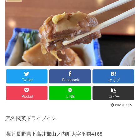
Twitter
Facebook
はてブ
Pocket
LINE
コピー
2023.07.15
店名
関英ドライブイン
場所
長野県下高井郡山ノ内町大字平穏
4168