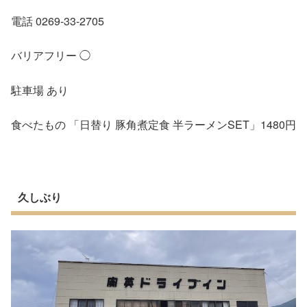
電話
0269-33-2705
バリアフリー
◯
駐車場
あり
食べたもの
「日替り
豚角煮定食
半ラーメン
SET
」
1480
円
久しぶり