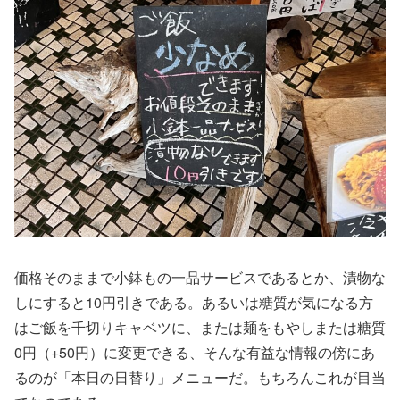
価格そのままで小鉢もの一品サービスであるとか、漬物な
しにすると
10
円引きである。あるいは糖質が気になる方
はご飯を千切りキャベツに、または麺をもやしまたは糖質
0
円（
+50
円）に変更できる、そんな有益な情報の傍にあ
るのが「本日の日替り」メニューだ。もちろんこれが目当