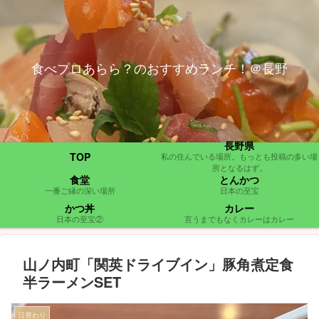
食べプロあらら？のおすすめランチ！＠長野
長野県
TOP
私の住んでいる場所。もっとも投稿の多い場
所となるはず。
食堂
とんかつ
一番ご縁の深い場所
日本の至宝
かつ丼
カレー
日本の至宝②
言うまでもなくカレーはカレー
山ノ内町「関英ドライブイン」豚角煮定食
半ラーメンSET
日替わり