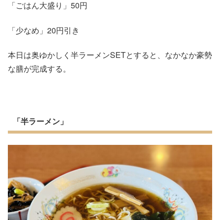
「ごはん大盛り」
50
円
「少なめ」
20
円引き
本日は奥ゆかしく半ラーメン
SET
とすると、なかなか豪勢
な膳が完成する。
「半ラーメン」