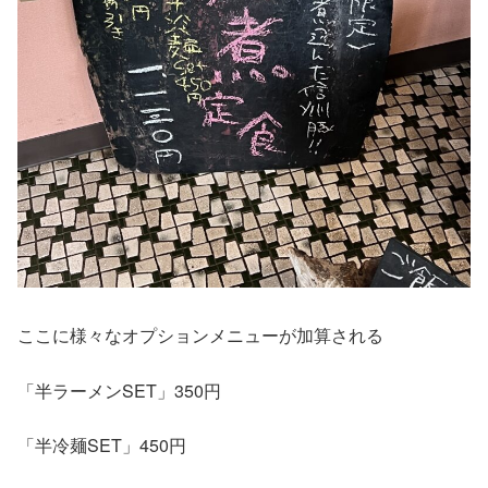
ここに様々なオプションメニューが加算される
「半ラーメン
SET
」
350
円
「半冷麺
SET
」
450
円