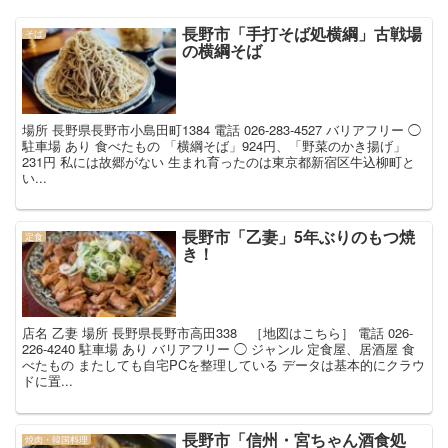
長野市「手打そば処横綱」古戦場
そば
の横綱そば
場所 長野県長野市小島田町1384 電話 026-283-4527 バリアフリー ◯
駐車場 あり 食べたもの 「横綱そば」924円、「野菜のかき揚げ」
231円 私には故郷がない 生まれ育ったのは東京都新宿区牛込柳町と
い...
長野市「乙妻」 5年ぶりのもつ焼
定食
き！
店名 乙妻 場所 長野県長野市高田338 ［地図はこちら］ 電話 026-
226-4240 駐車場 あり バリアフリー ◯ ジャンル 定食屋、居酒屋 食
べたもの またしても自宅PCを整理している データは基本的にクラウ
ドに置...
長野市「信州・宮ちゃん酒食処
焼肉・韓国料理