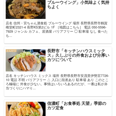
ブルーウイング」小気味よく気持
ちよく
店名 信州・宮ちゃん酒食処 ブルーウイング 場所 長野県長野市鶴賀
権堂町2321-4 長野KS第2ビル 1F ［地図はこちら］ 電話 050-5596-
7929 ジャンル カフェ、居酒屋 バリアフリー ◯ 駐車場 なし 食べた
も...
長野市「キッチンハウスミック
とんかつ
ス」久しぶりの外食および分厚い
カツについて
店名 キッチンハウス ミックス 場所 長野県長野市安茂里伊勢宮7726-
10 電話 不明 バリアフリー △ 入口に段差あり 駐車場 あり このとこ
ろ極端に 外食が少ない。事情はいろいろあるのだが、一番は私が弁
当づくりにハマり...
信濃町「お食事処 天望」季節の
とんかつ
カツ定食